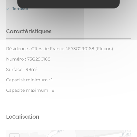
Terrasse
Caractéristiques
Résidence : Gîtes de France N°73G290168 (Flocon)
Numéro : 73G290168
Surface : 98m²
Capacité minimum : 1
Capacité maximum : 8
Localisation