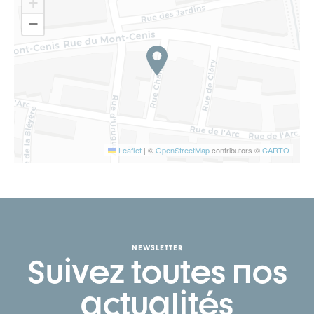
+
−
Leaflet
|
©
OpenStreetMap
contributors ©
CARTO
NEWSLETTER
Suivez toutes nos
actualités