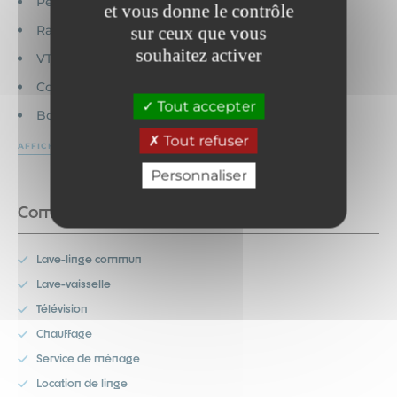
Pêche
et vous donne le contrôle
Randonnée
sur ceux que vous
souhaitez activer
VTT
Commerces
Tout accepter
Bord de lac
Tout refuser
AFFICHER PLUS
Personnaliser
Commodités
Lave-linge commun
Lave-vaisselle
Télévision
Chauffage
Service de ménage
Location de linge