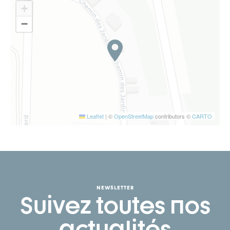
+
−
Leaflet
|
©
OpenStreetMap
contributors ©
CARTO
NEWSLETTER
Suivez toutes nos
actualités