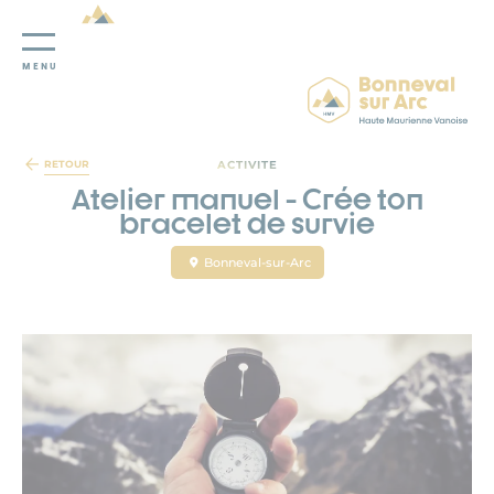
MENU
Panneau de gestion des cookies
ACTIVITE
RETOUR
Atelier manuel - Crée ton
bracelet de survie
Bonneval-sur-Arc