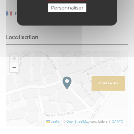
Personnaliser
Français
Localisation
+
−
ITINÉRAIRE
Leaflet
|
©
OpenStreetMap
contributors ©
CARTO