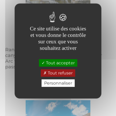
Ce site utilise des cookies
et vous donne le contrôle
L'été à Bonneval sur Arc
sur ceux que vous
souhaitez activer
Randonnée, escalade, alpinisme, VTT,
canyoning, glaciers… L’été à Bonneval sur
Arc vous réserve son lot d’activités
Tout accepter
passionnantes et pleines d’ave...
Tout refuser
Personnaliser
LIRE LA SUITE