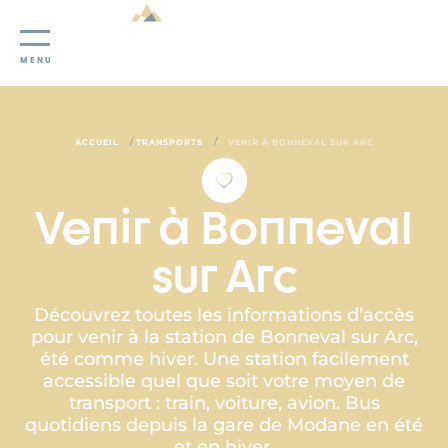
Panneau de gestion des cookies
MENU
/
/
ACCUEIL
TRANSPORTS
VENIR À BONNEVAL SUR ARC
Venir à Bonneval
sur Arc
Découvrez toutes les informations d’accès
pour venir à la station de Bonneval sur Arc,
été comme hiver. Une station facilement
accessible quel que soit votre moyen de
transport : train, voiture, avion. Bus
quotidiens depuis la gare de Modane en été
et en hiver.