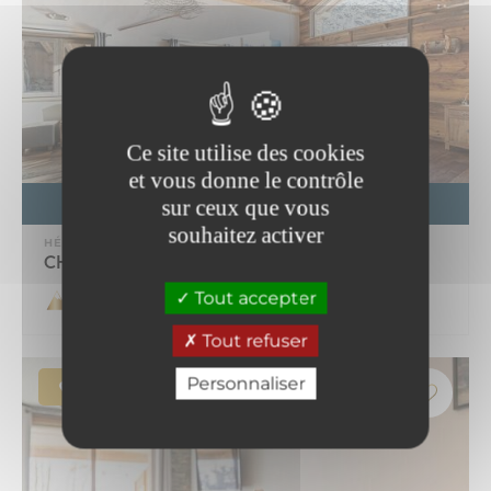
Ce site utilise des cookies
et vous donne le contrôle
sur ceux que vous
RÉSERVER
souhaitez activer
HÉBERGEMENT
CHALET DU GARIOT 8 Pers. max
Tout accepter
Tout refuser
Personnaliser
BONNEVAL SUR ARC