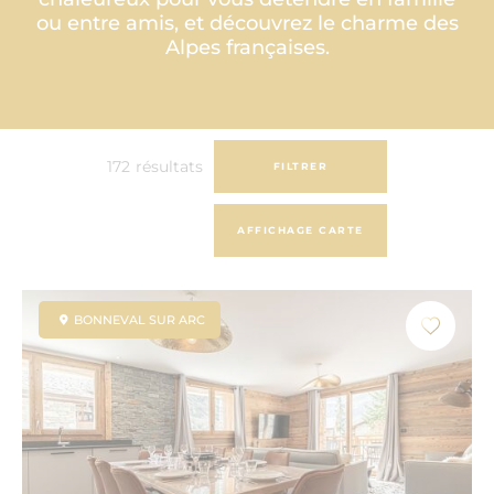
ou entre amis, et découvrez le charme des
Alpes françaises.
172
résultats
FILTRER
AFFICHAGE CARTE
BONNEVAL SUR ARC