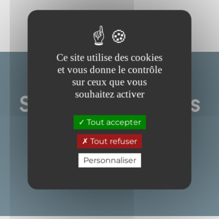
1
Ce site utilise des cookies
et vous donne le contrôle
sur ceux que vous
NEWSLETTER
souhaitez activer
Suivez toutes nos
actualités
Tout accepter
Tout refuser
Personnaliser
S'INSCRIRE À LA NEWSLETTER