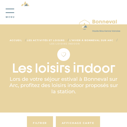
Panneau de gestion des cookies
MENU
/
/
/
ACCUEIL
LES ACTIVITÉS ET LOISIRS
L’HIVER À BONNEVAL SUR ARC
LES LOISIRS INDOOR
Les loisirs indoor
Lors de votre séjour estival à Bonneval sur
Arc, profitez des loisirs indoor proposés sur
la station.
FILTRER
AFFICHAGE CARTE