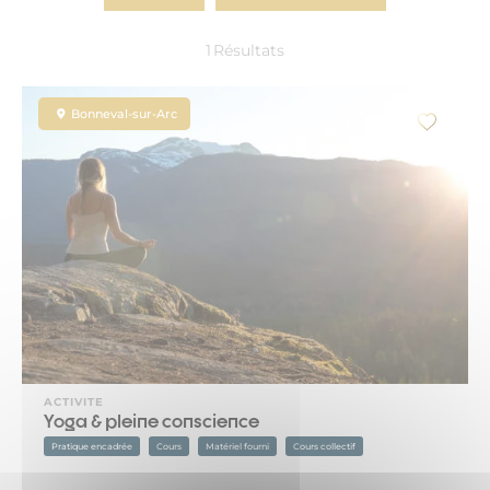
1
Résultats
Bonneval-sur-Arc
ACTIVITE
Yoga & pleine conscience
Pratique encadrée
Cours
Matériel fourni
Cours collectif