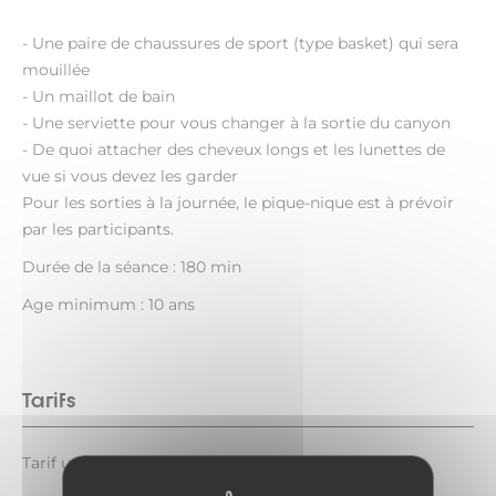
- Une paire de chaussures de sport (type basket) qui sera
mouillée
- Un maillot de bain
- Une serviette pour vous changer à la sortie du canyon
- De quoi attacher des cheveux longs et les lunettes de
vue si vous devez les garder
Pour les sorties à la journée, le pique-nique est à prévoir
par les participants.
Durée de la séance : 180 min
Age minimum : 10 ans
Tarifs
Tarif unique : 55 €.