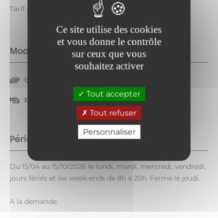
Tarif groupe à partir de 4 personnes.
Ce site utilise des cookies
et vous donne le contrôle
Modes de paiement
sur ceux que vous
souhaitez activer
Chèque-Vacances
Carte bancaire/crédit
Classic
Tout accepter
Espèces
Paiement en ligne
Tout refuser
Personnaliser
Période d'ouverture
Du 15/04 au 15/10/2026 le lundi, mardi, mercredi, vendredi,
jours fériés et les week-ends de 8h à 20h. Fermé le jeudi.
A la demande.