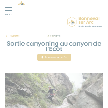
MENU
Panneau de gestion des cookies
ACTIVITE
RETOUR
Sortie canyoning au canyon de
l'Ecot
Bonneval-sur-Arc