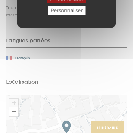
Toute l'année le lundi de 9h à 10h. Fermé le mardi,
Personnaliser
mercredi, jeudi, vendredi et les week-ends.
Langues parlées
Français
Localisation
+
−
ITINÉRAIRE