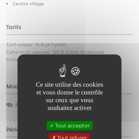
Centre village
Tarifs
Tarif unique : 15 € (A l'unité)
Carte multi séances : 120 € (Carte 10 séances)
Forfait / engagement : 95 € (Pass trimestriel).
Ce site utilise des cookies
Modes de paiement
et vous donne le contrôle
sur ceux que vous
Espèces
souhaitez activer
Tout accepter
Période d'ouverture
Tout refuser