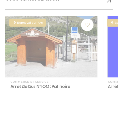
Bonneval-sur-Arc
Bo
COMMERCE ET SERVICE
COMM
Arrêt de bus N°100 : Patinoire
Arrêt