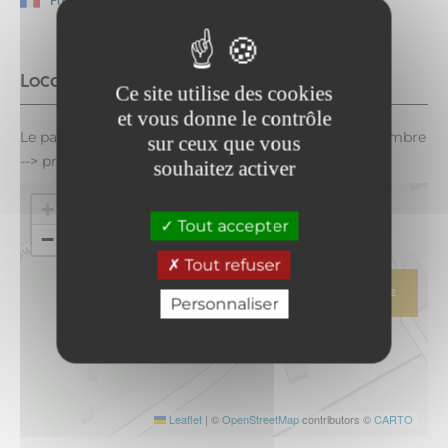
Français
Localisation
Ce site utilise des cookies
et vous donne le contrôle
Le parking de l'Ecot est payant du 15 juin au 30 septembre
sur ceux que vous
--> privilégiez les transports en commun.
souhaitez activer
+
Tout accepter
−
Tout refuser
ITINÉRAIRE
Personnaliser
Leaflet
|
©
OpenStreetMap
contributors ©
CARTO