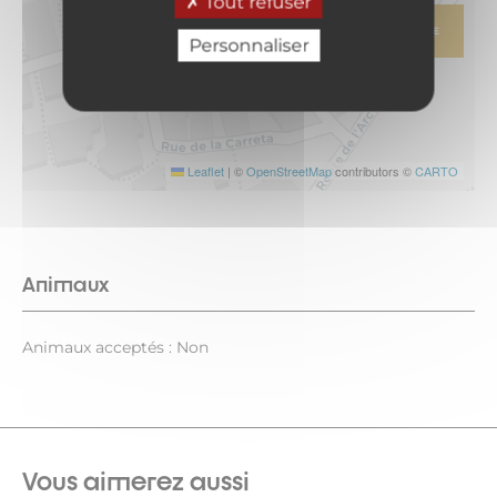
Tout refuser
ITINÉRAIRE
Personnaliser
Leaflet
|
©
OpenStreetMap
contributors ©
CARTO
Animaux
Animaux acceptés : Non
Vous aimerez aussi