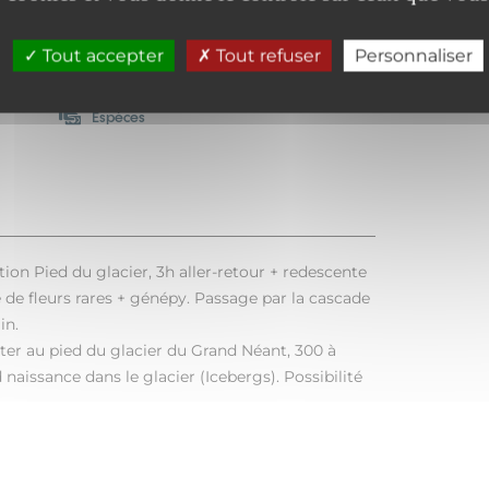
Tout accepter
Tout refuser
Personnaliser
Espèces
ion Pied du glacier, 3h aller-retour + redescente
é de fleurs rares + génépy. Passage par la cascade
in.
ter au pied du glacier du Grand Néant, 300 à
naissance dans le glacier (Icebergs). Possibilité