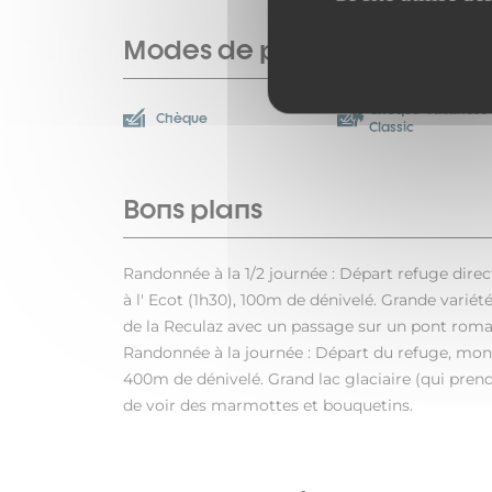
Modes de paiement
Chèque-Vacances
Chèque
Classic
Bons plans
Randonnée à la 1/2 journée : Départ refuge direct
à l' Ecot (1h30), 100m de dénivelé. Grande variét
de la Reculaz avec un passage sur un pont roma
Randonnée à la journée : Départ du refuge, mon
400m de dénivelé. Grand lac glaciaire (qui prend 
de voir des marmottes et bouquetins.