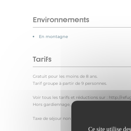
Environnements
En montagne
Tarifs
Gratuit pour les moins de 8 ans.
Tarif groupe à partir de 9 personnes.
Voir tous les tarifs et réductions sur : http://ref
Hors gardiennage, tarif unique de 8 € à régler 
Taxe de séjour non incluse.
Ce site utilise d