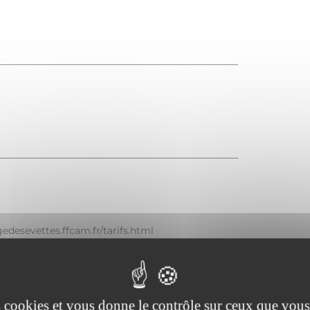
ugedesevettes.ffcam.fr/tarifs.html
dans le tronc ou par chèque au CAF de Lyon.
es cookies et vous donne le contrôle sur ceux que vous