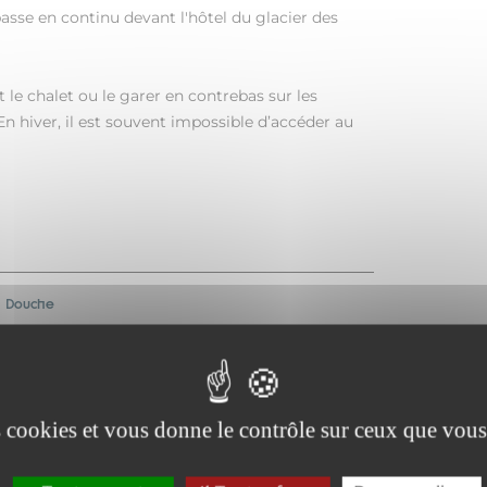
passe en continu devant l'hôtel du glacier des
 le chalet ou le garer en contrebas sur les
En hiver, il est souvent impossible d’accéder au
Douche
Sèche-cheveux
es cookies et vous donne le contrôle sur ceux que vous