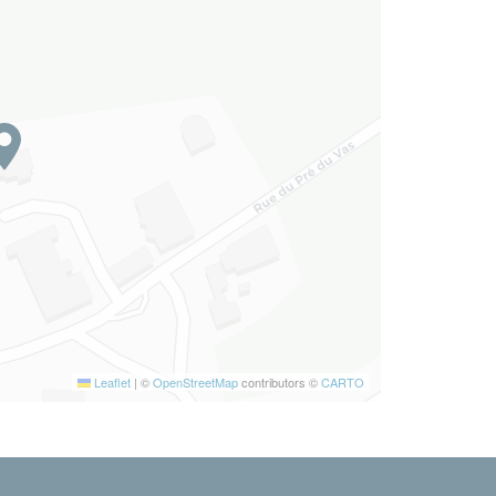
Leaflet
|
©
OpenStreetMap
contributors ©
CARTO