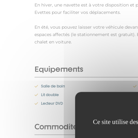
En hiver, une navette est à votre disposition et 
Evettes pour faciliter vos déplacements.
En été, vous pouvez laisser votre véhicule devant
espaces affectés (le stationnement est gratuit). 
chalet en voiture.
Equipements
Salle de bain
Lit double
Lecteur DVD
Ce site utilise d
Commodités