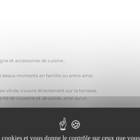
gne et accessoires de cuisine...
e beaux moments en famille ou entre amis.
e vitrée, s'ouvre directement sur la terrasse.
té de coussins et de plaids, ainsi qu'un
es cookies et vous donne le contrôle sur ceux que vous