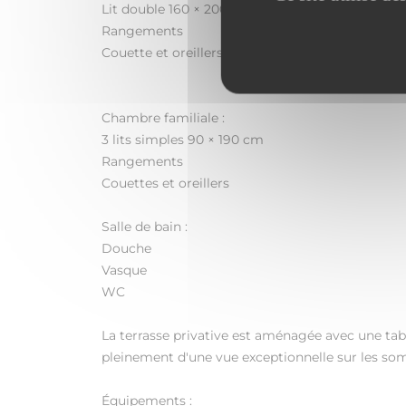
Lit double 160 × 200 cm
Rangements
Couette et oreillers
Chambre familiale :
3 lits simples 90 × 190 cm
Rangements
Couettes et oreillers
Salle de bain :
Douche
Vasque
WC
La terrasse privative est aménagée avec une tabl
pleinement d'une vue exceptionnelle sur les som
Équipements :