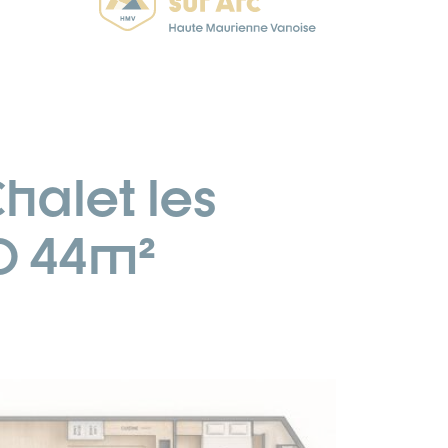
halet les
0 44m²