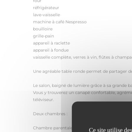
four
réfrigérateur
lave-vaisselle
machine à café Nespresso
bouilloire
grille-pain
appareil à raclette
appareil à fondue
vaisselle complète, verres à vin, flûtes à champa
Une agréable table ronde permet de partager d
Le salon, baigné de lumière grâce à sa grande bai
Vous y trouverez un canapé confortable, agrémen
téléviseur.
Deux chambres :
Chambre parentale (sans fenêtre) :
Ce site utilise d