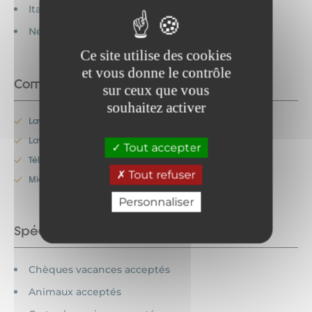
Italien parlé
Néerlandais parlé
Ce site utilise des cookies
et vous donne le contrôle
Commodités
sur ceux que vous
souhaitez activer
Lave-linge
Lave-vaisselle
Tout accepter
Télévision
Tout refuser
Micro-onde
Personnaliser
Spécificités
Chèques vacances acceptés
Animaux acceptés