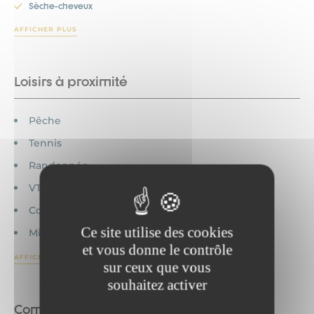
Sèche-cheveux
AFFICHER PLUS
Loisirs à proximité
Pêche
Tennis
Randonnée
VTT
Commerces
Ce site utilise des cookies
MiniGolf
et vous donne le contrôle
AFFICHER PLUS
sur ceux que vous
souhaitez activer
Commodités