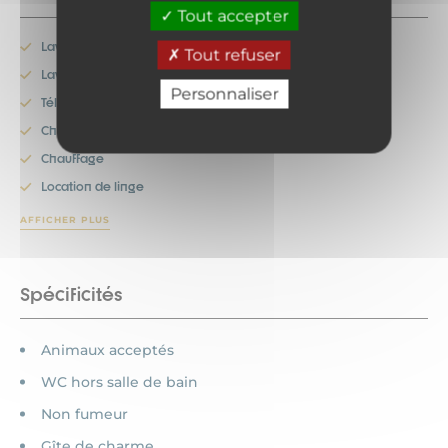
Tout accepter
Lave-linge
Tout refuser
Lave-vaisselle
Personnaliser
Télévision
Cheminée
Chauffage
Location de linge
AFFICHER PLUS
Spécificités
Animaux acceptés
WC hors salle de bain
Non fumeur
Gîte de charme