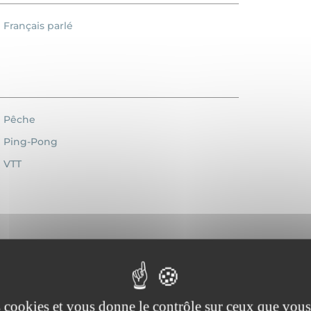
Français parlé
Pêche
Ping-Pong
VTT
Lave-vaisselle
Chauffage
es cookies et vous donne le contrôle sur ceux que vous