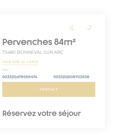
Pervenches 84m²
73480 BONNEVAL SUR ARC
VOIR SUR LA CARTE
TEL :
0033(0)479059474
0033(0)608702938
CONTACT
Réservez votre séjour