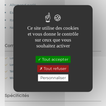
Allemand parlé
Espagnol parlé
Italien parlé
Ce site utilise des cookies
Néerlandais parlé
et vous donne le contrôle
sur ceux que vous
Commodités
souhaitez activer
Lave-linge
Tout accepter
Lave-vaisselle
Tout refuser
Télévision
Personnaliser
Micro-onde
Spécificités