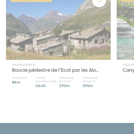
RANDONNEE
EQUI
Boucle pédestre de l'Ecot par les Alo...
Cany
DISTANCE
DURÉE
DÉNIVELÉ
DÉNIVELÉ
8km
JOURNALIÈRE
POSITIF
NÉGATIF
02:45
270m
270m