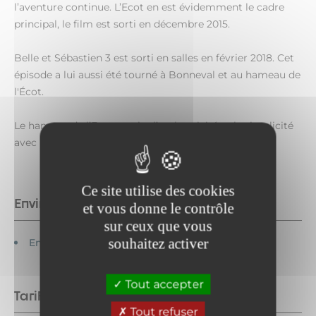
l’aventure continue. L’Ecot en est évidemment le cadre
principal, le film est sorti en décembre 2015.
Belle et Sébastien 3 est sorti en salles en février 2018. Cet
épisode a lui aussi été tourné à Bonneval et au hameau de
l'Écot.
Le hameau de l’Ecot respire l’authenticité et la simplicité
avec lesquelles vous serez accueillis à Bonneval !
Ce site utilise des cookies
Environnements
et vous donne le contrôle
sur ceux que vous
souhaitez activer
En montagne
Tout accepter
Tarifs
Tout refuser