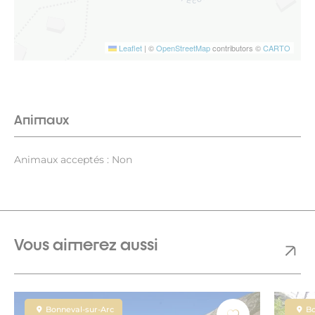
Leaflet
|
©
OpenStreetMap
contributors ©
CARTO
Animaux
Animaux acceptés : Non
Vous aimerez aussi
Bonneval-sur-Arc
Bo