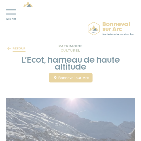
MENU
Panneau de gestion des cookies
PATRIMOINE
RETOUR
CULTUREL
L'Ecot, hameau de haute
altitude
Bonneval-sur-Arc