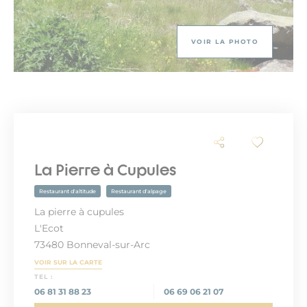
VOIR LA PHOTO
La Pierre à Cupules
Restaurant d'altitude
Restaurant d'alpage
La pierre à cupules
L'Ecot
73480 Bonneval-sur-Arc
VOIR SUR LA CARTE
TEL :
06 81 31 88 23
06 69 06 21 07