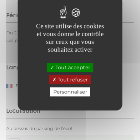
Période d'ouverture
Ce site utilise des cookies
Du 20/06 au 30/08/2026 tous les jours de 10h à 18h.
et vous donne le contrôle
Les plages horaires peuvent évoluer.
sur ceux que vous
souhaitez activer
Langues parlées
Tout accepter
Tout refuser
Français
Personnaliser
Localisation
Au dessus du parking de l’écot