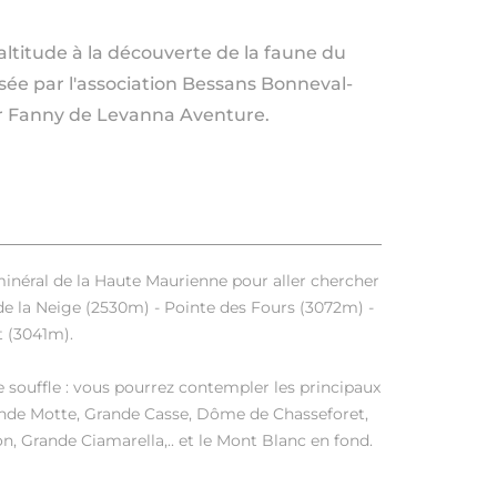
altitude à la découverte de la faune du
sée par l'association Bessans Bonneval-
ar Fanny de Levanna Aventure.
néral de la Haute Maurienne pour aller chercher
de la Neige (2530m) - Pointe des Fours (3072m) -
t (3041m).
souffle : vous pourrez contempler les principaux
ande Motte, Grande Casse, Dôme de Chasseforet,
, Grande Ciamarella,.. et le Mont Blanc en fond.