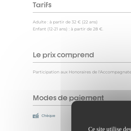
Tarifs
Adulte : à partir de 32 € (22 ans)
Enfant (12-21 ans) : à partir de 28 €.
Le prix comprend
Participation aux Honoraires de l'Accompagnate
Modes de paiement
Chèque
Espèces
Ce site utilise d