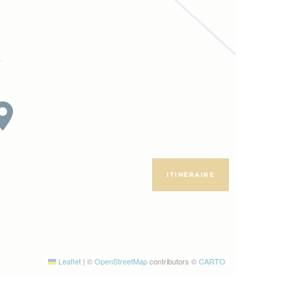
ITINÉRAIRE
Leaflet
|
©
OpenStreetMap
contributors ©
CARTO