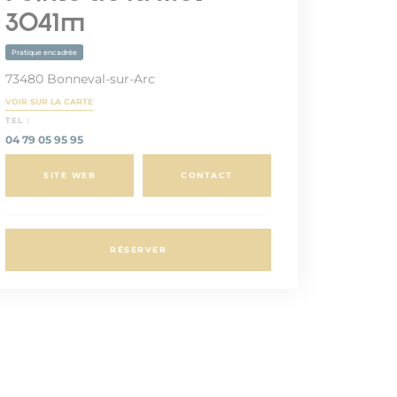
3041m
Pratique encadrée
73480 Bonneval-sur-Arc
VOIR SUR LA CARTE
TEL :
04 79 05 95 95
SITE WEB
CONTACT
RÉSERVER