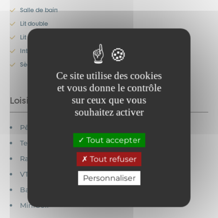
Salle de bain
Lit double
Lit superposé
Internet sans fil
Sèche-cheveux
Ce site utilise des cookies
et vous donne le contrôle
sur ceux que vous
Loisirs à proximité
souhaitez activer
Pêche
Tout accepter
Tennis
Randonnée
Tout refuser
VTT
Personnaliser
Baignade
MiniGolf