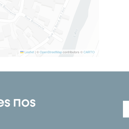
Leaflet
|
©
OpenStreetMap
contributors ©
CARTO
es nos