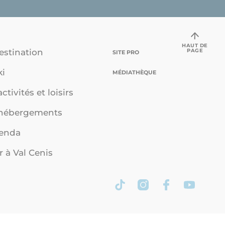
HAUT DE
PAGE
estination
SITE PRO
ki
MÉDIATHÈQUE
ctivités et loisirs
 hébergements
genda
r à Val Cenis