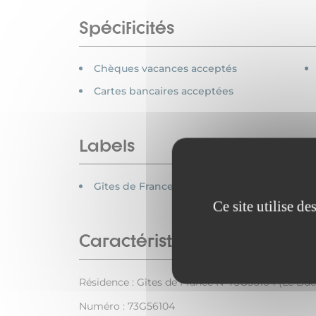
Spécificités
Chèques vacances acceptés
Cartes bancaires acceptées
Labels
Gîtes de France
Ce site utilise d
Caractéristiques
Résidence : Gîtes de France N°73G56104 (Le Bûc
Numéro : 73G56104