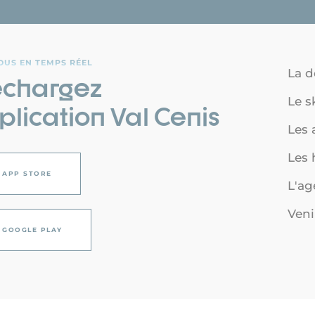
OUS EN TEMPS RÉEL
La d
échargez
Le s
plication Val Cenis
Les a
Les
APP STORE
L'a
Veni
GOOGLE PLAY