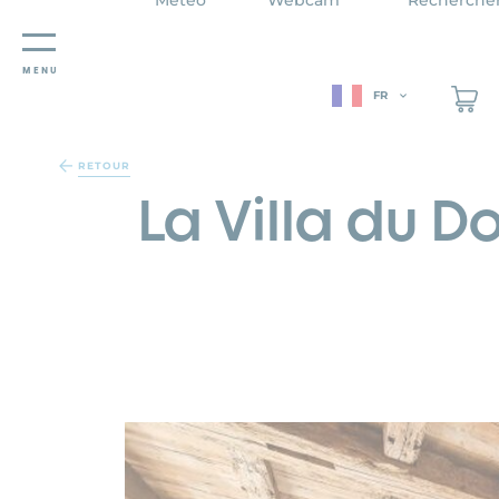
MENU
FR
Panneau de gestion des cookies
RETOUR
La Villa du D