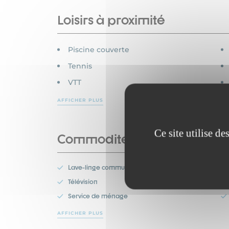
Loisirs à proximité
Piscine couverte
Tennis
VTT
AFFICHER PLUS
Ce site utilise d
Commodités
Lave-linge commun
Télévision
Service de ménage
AFFICHER PLUS