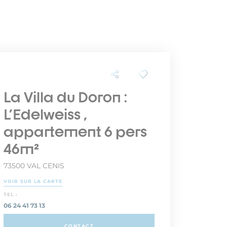
La Villa du Doron :
L'Edelweiss ,
appartement 6 pers
46m²
73500 VAL CENIS
VOIR SUR LA CARTE
TEL :
06 24 41 73 13
CONTACT