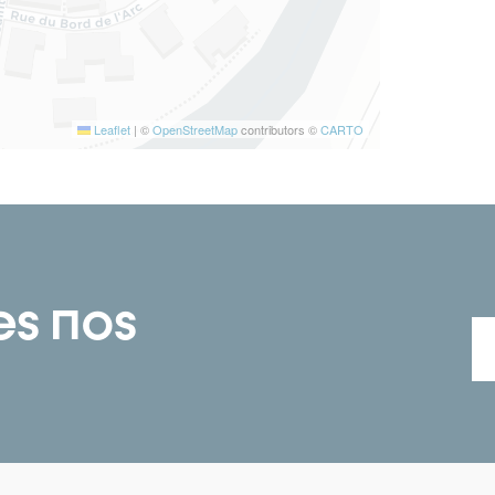
Leaflet
|
©
OpenStreetMap
contributors ©
CARTO
es nos