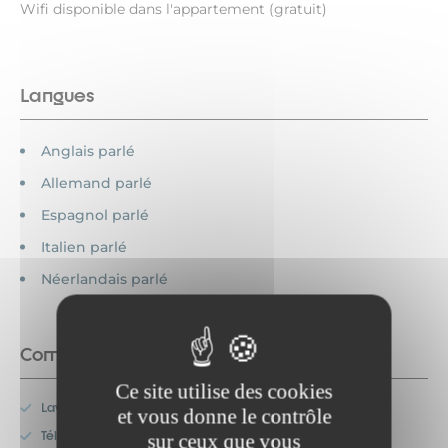
Wifi disponible dans l'appartement (gratuit)
Langues
Anglais parlé
Allemand parlé
Espagnol parlé
Italien parlé
Néerlandais parlé
Commodités
Ce site utilise des cookies
Lave-vaisselle
et vous donne le contrôle
Télévision
sur ceux que vous